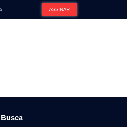
a
ASSINAR
ações Úteis
Busca