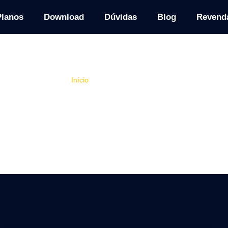
Planos
Download
Dúvidas
Blog
Revend
Início
»
IPTV em Smart TV
Blog
 IPTV: Guias, Teste Grátis, Dicas e Inform