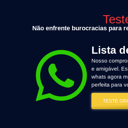
Test
Não enfrente burocracias para re
Lista 
Nosso comprom
e amigável. Es
whats agora m
perfeita para v
TESTE GR