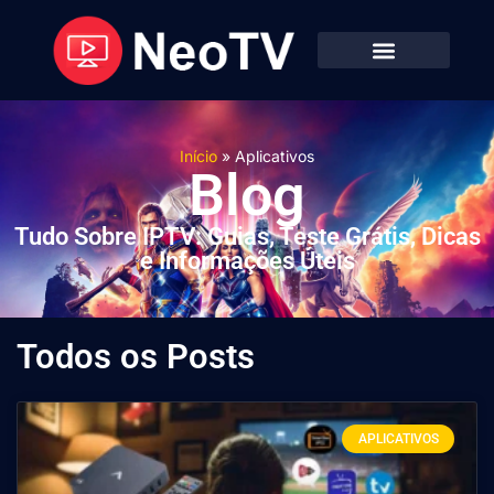
Início
»
Aplicativos
Blog
Tudo Sobre IPTV: Guias, Teste Grátis, Dicas
e Informações Úteis
Todos os Posts
APLICATIVOS