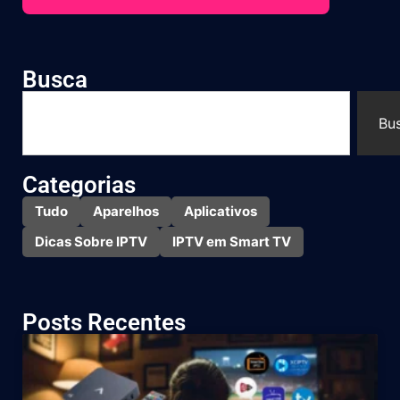
Busca
Bu
Categorias
Tudo
Aparelhos
Aplicativos
Dicas Sobre IPTV
IPTV em Smart TV
Posts Recentes