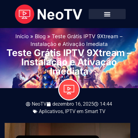
Início
»
Blog
»
Teste Grátis IPTV 9Xtream –
Instalação e Ativação Imediata
Teste Grátis IPTV 9Xtream –
Instalação e Ativação
Imediata
NeoTV
dezembro 16, 2025
14:44
Aplicativos
,
IPTV em Smart TV