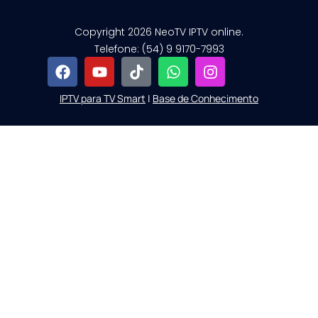
Copyright 2026 NeoTV IPTV online.
Telefone: (54) 9 9170-7993
IPTV para TV Smart
|
Base de Conhecimento