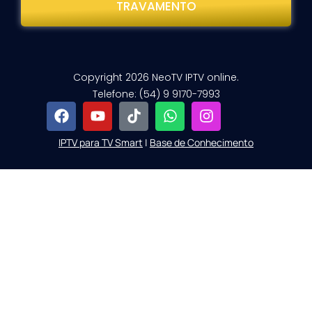
TRAVAMENTO
Copyright 2026 NeoTV IPTV online.
Telefone: (54) 9 9170-7993
IPTV para TV Smart
|
Base de Conhecimento